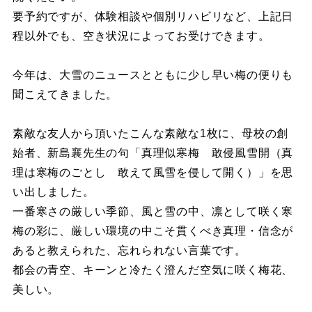
要予約ですが、体験相談や個別リハビリなど、上記日
程以外でも、空き状況によってお受けできます。
今年は、大雪のニュースとともに少し早い梅の便りも
聞こえてきました。
素敵な友人から頂いたこんな素敵な1枚に、母校の創
始者、新島襄先生の句「真理似寒梅 敢侵風雪開（真
理は寒梅のごとし 敢えて風雪を侵して開く）」を思
い出しました。
一番寒さの厳しい季節、風と雪の中、凛として咲く寒
梅の彩に、厳しい環境の中こそ貫くべき真理・信念が
あると教えられた、忘れられない言葉です。
都会の青空、キーンと冷たく澄んだ空気に咲く梅花、
美しい。