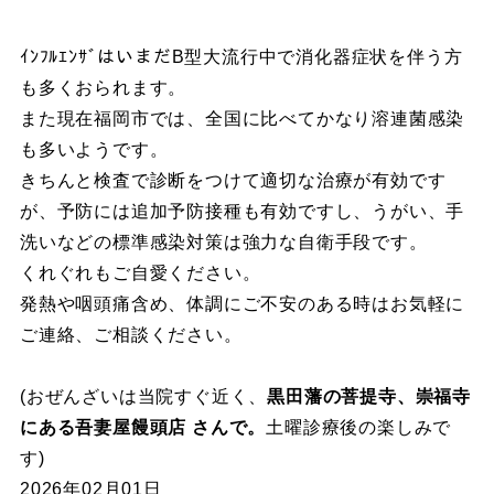
ｲﾝﾌﾙｴﾝｻﾞはいまだB型大流行中で消化器症状を伴う方
も多くおられます。
また現在福岡市では、全国に比べてかなり溶連菌感染
も多いようです。
きちんと検査で診断をつけて適切な治療が有効です
が、予防には追加予防接種も有効ですし、うがい、手
洗いなどの標準感染対策は強力な自衛手段です。
くれぐれもご自愛ください。
発熱や咽頭痛含め、体調にご不安のある時はお気軽に
ご連絡、ご相談ください。
(おぜんざいは当院すぐ近く、
黒田藩の菩提寺、崇福寺
にある吾妻屋饅頭店 さんで。
土曜診療後の楽しみで
す)
2026年02月01日