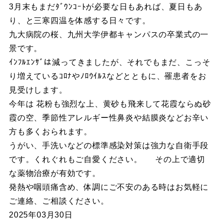
3月末もまだﾀﾞｳﾝｺｰﾄが必要な日もあれば、夏日もあ
り、と三寒四温を体感する日々です。
九大病院の桜、九州大学伊都キャンパスの卒業式の一
景です。
ｲﾝﾌﾙｴﾝｻﾞは減ってきましたが、それでもまだ、こっそ
り増えているｺﾛﾅやﾉﾛｳｲﾙｽなどとともに、罹患者をお
見受けします。
今年は 花粉も強烈な上、黄砂も飛来して花霞ならぬ砂
霞の空、季節性アレルギー性鼻炎や結膜炎などお辛い
方も多くおられます。
うがい、手洗いなどの標準感染対策は強力な自衛手段
です。くれぐれもご自愛ください。 その上で適切
な薬物治療が有効です。
発熱や咽頭痛含め、体調にご不安のある時はお気軽に
ご連絡、ご相談ください。
2025年03月30日