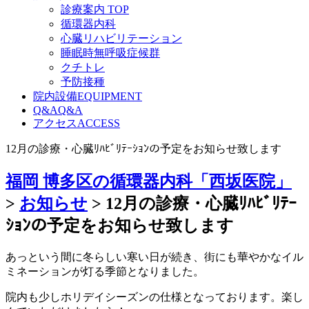
診療案内 TOP
循環器内科
心臓リハビリテーション
睡眠時無呼吸症候群
クチトレ
予防接種
院内設備
EQUIPMENT
Q&A
Q&A
アクセス
ACCESS
12月の診療・心臓ﾘﾊﾋﾞﾘﾃｰｼｮﾝの予定をお知らせ致します
福岡 博多区の循環器内科「西坂医院」
>
お知らせ
>
12月の診療・心臓ﾘﾊﾋﾞﾘﾃｰ
ｼｮﾝの予定をお知らせ致します
あっという間に冬らしい寒い日が続き、街にも華やかなイル
ミネーションが灯る季節となりました。
院内も少しホリデイシーズンの仕様となっております。楽し