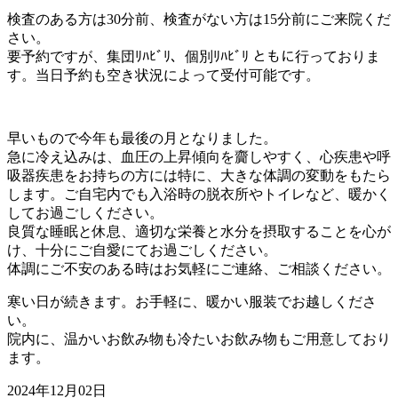
検査のある方は30分前、検査がない方は15分前にご来院くだ
さい。
要予約ですが、集団ﾘﾊﾋﾞﾘ、個別ﾘﾊﾋﾞﾘ ともに行っておりま
す。当日予約も空き状況によって受付可能です。
早いもので今年も最後の月となりました。
急に冷え込みは、血圧の上昇傾向を齎しやすく、心疾患や呼
吸器疾患をお持ちの方には特に、大きな体調の変動をもたら
します。ご自宅内でも入浴時の脱衣所やトイレなど、暖かく
してお過ごしください。
良質な睡眠と休息、適切な栄養と水分を摂取することを心が
け、十分にご自愛にてお過ごしください。
体調にご不安のある時はお気軽にご連絡、ご相談ください。
寒い日が続きます。お手軽に、暖かい服装でお越しくださ
い。
院内に、温かいお飲み物も冷たいお飲み物もご用意しており
ます。
2024年12月02日