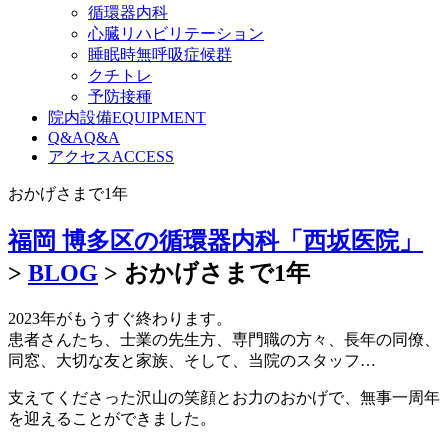
循環器内科
心臓リハビリテーション
睡眠時無呼吸症候群
クチトレ
予防接種
院内設備
EQUIPMENT
Q&A
Q&A
アクセス
ACCESS
おかげさまで1年
福岡 博多区の循環器内科「西坂医院」
>
BLOG
>
おかげさまで1年
2023年がもうすぐ終わります。
患者さんたち、士業の先生方、専門職の方々、長年の同僚、
同窓、大切な友と家族、そして、当院のスタッフ…
支えてくださった沢山の笑顔とお力のおかげで、無事一周年
を迎えることができました。